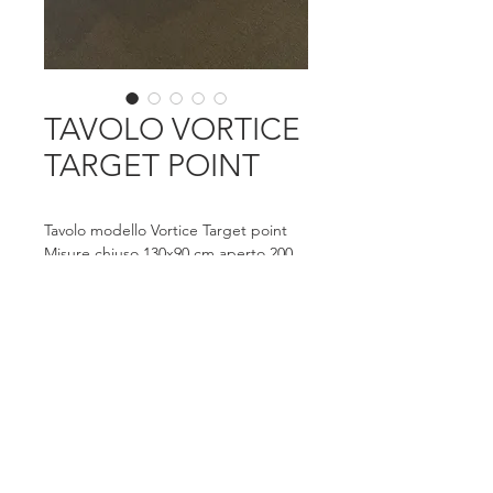
TAVOLO VORTICE
TARGET POINT
Tavolo modello Vortice Target point
Misure chiuso 130x90 cm aperto 200 
cm 
piano in gres opaco o lucido 
struttura gambe a scelta 
In foto struttura grafite e piano 
calacatta opaco 